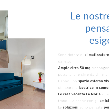
Le nostr
pensa
esig
Sono dotate di
climatizzator
da letto.
Ampie circa 50 mq
dispongo
potrai anche cimentarti nella
Hanno uno
spazio esterno viv
utilizzare la
lavatrice in com
Le case vacanza La Noria
sono
tranquilla anche con gli
amici
Le
soluzioni
sono pensate
pe