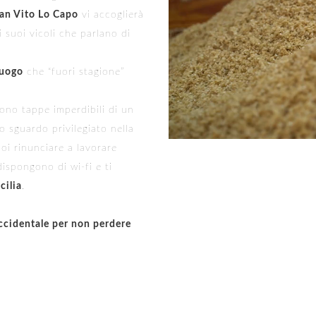
San Vito Lo Capo
vi accoglierà
 suoi vicoli che parlano di
luogo
che “fuori stagione”
ono tappe imperdibili di un
 sguardo privilegiato nella
oi rinunciare a lavorare
ispongono di wi-fi e ti
cilia
.
Occidentale per non perdere