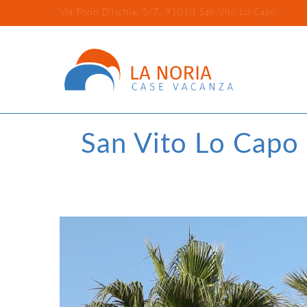
Via Forio D'Ischia, 5/7, 91010 San Vito Lo Capo
San Vito Lo Capo 