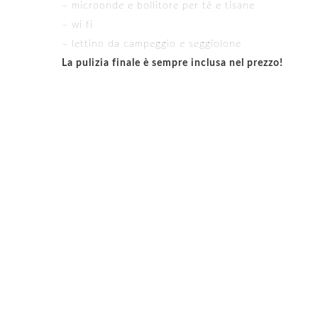
– microonde e bollitore per tè e tisane
– wi fi
– lettino da campeggio e seggiolone
La pulizia finale è sempre inclusa nel prezzo!