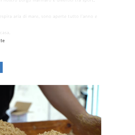
l nostro borgo marinaro e divertiti tra sport,
espira aria di mare, sono aperte tutto l’anno e
casa.
tte