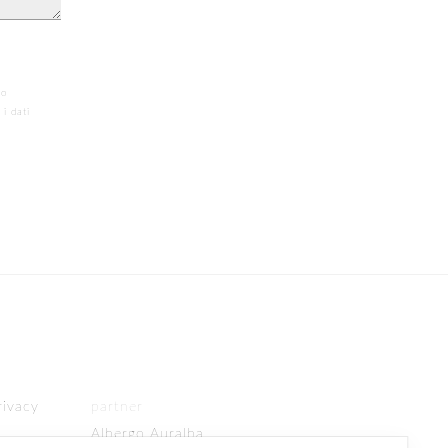
/o
i dati
rivacy
partner
Albergo Auralba