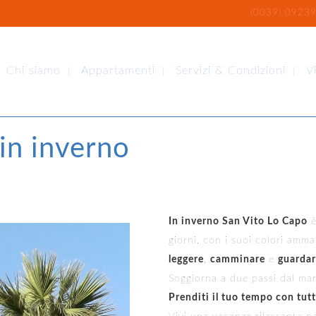
(0039) 09239
Chi siamo
Appartamenti
Servizi & Condizioni
V
in inverno
In inverno San Vito Lo Capo
è
giorni, con i suoi colori amma
leggere
,
camminare
e
guardare
Soggiorna a due passi dal mare
Prenditi il tuo tempo con tut