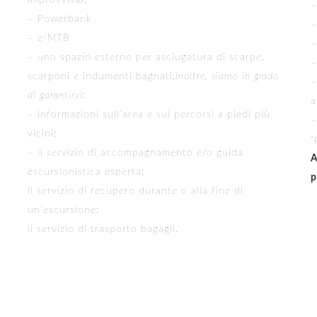
improvvisa);
–
– Powerbank
–
– e-MTB
–
– uno spazio esterno per asciugatura di scarpe,
–
scarponi e indumenti bagnati.
Inoltre, siamo in grado
–
di garantirvi:
a
– informazioni sull’area e sui percorsi a piedi più
–
vicini;
“
– il servizio di accompagnamento e/o guida
A
escursionistica esperta;
p
il servizio di recupero durante o alla fine di
un’escursione;
il servizio di trasporto bagagli.