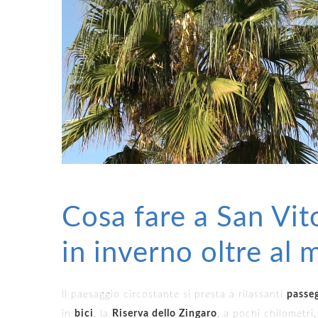
Cosa fare a San Vi
in inverno oltre al 
Il paesaggio circostante si presta a rilassanti
passeg
in
bici
, la
Riserva dello Zingaro
, a pochi chilometri