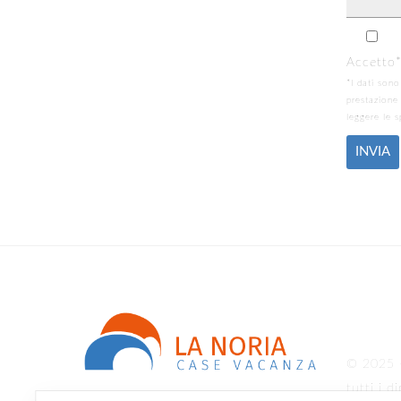
Accetto
*I dati sono
prestazione
leggere le s
© 2025 
tutti i di