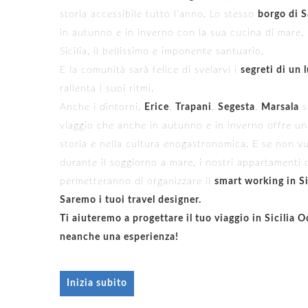
storia accessibile tutto l’anno. Lo stesso
borgo di 
in autunno e in inverno con la sua cucina di mare, i
Sicilia, il bellissimo e imponente santuario.
E la comunità sarà felice di svelarvi i
segreti di un 
rallenta i suoi ritmi.
Anche i dintorni,
Erice
,
Trapani
,
Segesta
,
Marsala
s
viaggio che anche in autunno e in inverno offre uno
storia e nella cultura enogastronomica. E se non vu
durante il soggiorno a mare, i nostri appartamenti d
permetteranno di organizzare il
smart working in Si
Saremo i tuoi travel designer.
Ti aiuteremo a progettare il tuo viaggio in Sicilia 
neanche una esperienza!
Inizia subito