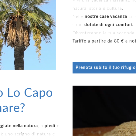
Vivi una vacanza rilassante ne
natura, storia e cultura.
Nelle
nostre case vacanza
si r
sono
dotate di ogni comfort
.
Diventeranno la tua seconda 
T
ariffe a partire da 80 € a no
Prenota subito il tuo rifugio
to Lo Capo
mare?
giate nella natura
, a
piedi
o
, è uno scrigno di natura e