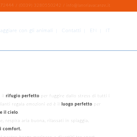
72444 / (0039) 3280550242 / info@lanoriavacanze.it
iaggiare con gli animali
Contatti
EN
IT
 il
rifugio perfetto
per fuggire dallo stress di tutti i
lianti regala emozioni ed è il
luogo perfetto
per
 il cielo
.
, respira aria buona, rilassati in spiaggia.
ti comfort.