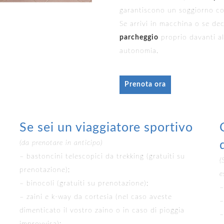
garantiscono un soggiorno co
Se arrivi in macchina o se dec
parcheggio
proprio davanti al
autonomia.
Prenota ora
Se sei un viaggiatore sportivo
(da prenotare in anticipo)
– bastoncini telescopici da trekking (gratuiti su
(
prenotazione);
e
– binocoli (gratuiti su prenotazione);
–
– zaini e k-way da cortesia (nel caso aveste
–
dimenticato il vostro zaino o in caso di pioggia
–