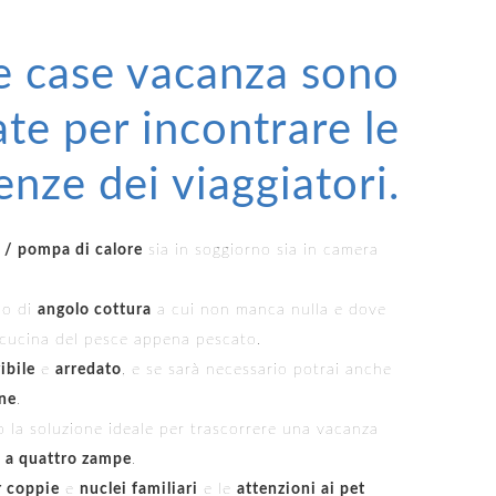
e case vacanza sono
te per incontrare le
enze dei viaggiatori.
e / pompa di calore
sia in soggiorno sia in camera
no di
angolo cottura
a cui non manca nulla e dove
 cucina del pesce appena pescato.
ibile
e
arredato
, e se sarà necessario potrai anche
une
.
 la soluzione ideale per trascorrere una vacanza
 a quattro zampe
.
r coppie
e
nuclei familiari
e le
attenzioni ai pet