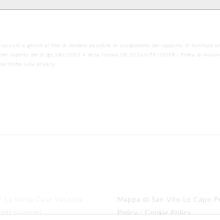
*
 raccolti e gestiti al fine di rendere possibile lo svolgimento del rapporto di fornitura e
 nel rispetto del D.lgs.196/2003 e della Norma UE 2016/679 (GDPR). Prima di inviare 
pecifiche sulla privacy
- La Noria Case Vacanza
Mappa di San Vito Lo Capo
P
ritti riservati
Policy
|
Cookie Policy