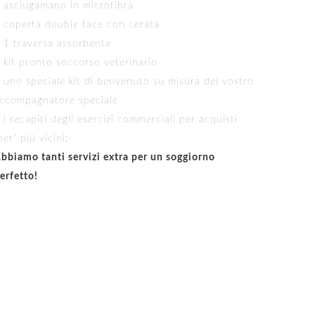
 asciugamano in microfibra
 coperta double face con cerata
 1 traversa assorbente
 kit pronto soccorso veterinario
 uno speciale kit di benvenuto su misura del vostro
ccompagnatore speciale
 i recapiti degli esercizi commerciali per acquisti
pet” più vicini;
bbiamo tanti servizi extra per un soggiorno
erfetto!